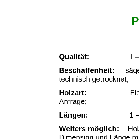
P
Qualität:
I – III / 
Beschaffenheit:
sägera
technisch getrocknet;
Holzart:
Fi
Anfrage;
Längen:
1 – 6
Weiters möglich:
Hobel
Dimension und Länge mö